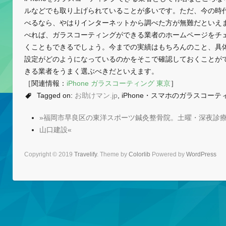
ルなどでも取り上げられていることが多いです。ただ、今の時
べるなら、やはりインターネットから調べた方が無難だといえ
べれば、ガラスコーティングができる業者のホームページをチ
くこともできるでしょう。今までの実績はもちろんのこと、具
設定がどのようになっているのかをそこで確認しておくことが
きる業者をうまく選ぶべきだといえます。
［関連情報：
iPhone ガラスコーティング 東京
］
Tagged on:
お助けマン.jp
, iPhone・スマホのガラスコ
»福岡市早良区の東洋スポーツ鍼灸整骨院。土曜・深夜診
山口建設«
Copyright © 2019
Travelify
. Theme by
Colorlib
Powered by
WordPress